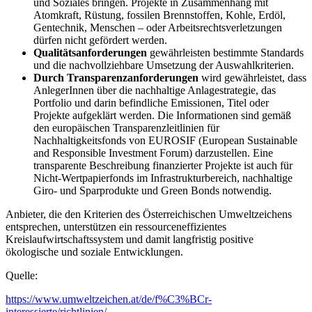
und Soziales bringen. Projekte in Zusammenhang mit
Atomkraft, Rüstung, fossilen Brennstoffen, Kohle, Erdöl,
Gentechnik, Menschen – oder Arbeitsrechtsverletzungen
dürfen nicht gefördert werden.
Qualitätsanforderungen
gewährleisten bestimmte Standards
und die nachvollziehbare Umsetzung der Auswahlkriterien.
Durch Transparenzanforderungen
wird gewährleistet, dass
AnlegerInnen über die nachhaltige Anlagestrategie, das
Portfolio und darin befindliche Emissionen, Titel oder
Projekte aufgeklärt werden. Die Informationen sind gemäß
den europäischen Transparenzleitlinien für
Nachhaltigkeitsfonds von EUROSIF (European Sustainable
and Responsible Investment Forum) darzustellen. Eine
transparente Beschreibung finanzierter Projekte ist auch für
Nicht-Wertpapierfonds im Infrastrukturbereich, nachhaltige
Giro- und Sparprodukte und Green Bonds notwendig.
Anbieter, die den Kriterien des Österreichischen Umweltzeichens
entsprechen, unterstützen ein ressourceneffizientes
Kreislaufwirtschaftssystem und damit langfristig positive
ökologische und soziale Entwicklungen.
Quelle:
https://www.umweltzeichen.at/de/f%C3%BCr-
interessierte/richtlinien/