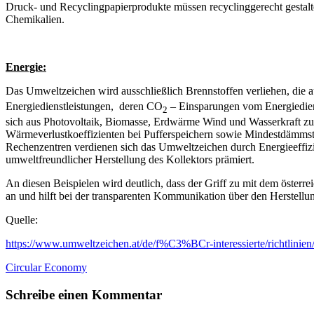
Druck- und Recyclingpapierprodukte müssen recyclinggerecht gestalt
Chemikalien.
Energie:
Das Umweltzeichen wird ausschließlich Brennstoffen verliehen, di
Energiedienstleistungen, deren CO
– Einsparungen vom Energiediens
2
sich aus Photovoltaik, Biomasse, Erdwärme Wind und Wasserkraft 
Wärmeverlustkoeffizienten bei Pufferspeichern sowie Mindestdämmstärk
Rechenzentren verdienen sich das Umweltzeichen durch Energieeffiz
umweltfreundlicher Herstellung des Kollektors prämiert.
An diesen Beispielen wird deutlich, dass der Griff zu mit dem öste
an und hilft bei der transparenten Kommunikation über den Herstellun
Quelle:
https://www.umweltzeichen.at/de/f%C3%BCr-interessierte/richtlinien
Circular Economy
Schreibe einen Kommentar