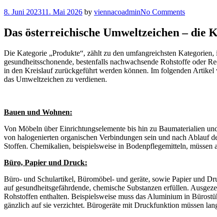
8. Juni 2023
11. Mai 2026
by
viennacoadmin
No Comments
Das österreichische Umweltzeichen – die 
Die Kategorie „Produkte“, zählt zu den umfangreichsten Kategorien
gesundheitsschonende, bestenfalls nachwachsende Rohstoffe oder Recy
in den Kreislauf zurückgeführt werden können. Im folgenden Artikel 
das Umweltzeichen zu verdienen.
Bauen und Wohnen:
Von Möbeln über Einrichtungselemente bis hin zu Baumaterialien und
von halogenierten organischen Verbindungen sein und nach Ablauf de
Stoffen. Chemikalien, beispielsweise in Bodenpflegemitteln, müssen
Büro, Papier und Druck:
Büro- und Schulartikel, Büromöbel- und geräte, sowie Papier und Dru
auf gesundheitsgefährdende, chemische Substanzen erfüllen. Ausgezei
Rohstoffen enthalten. Beispielsweise muss das Aluminium in Bürostü
gänzlich auf sie verzichtet. Bürogeräte mit Druckfunktion müssen lan