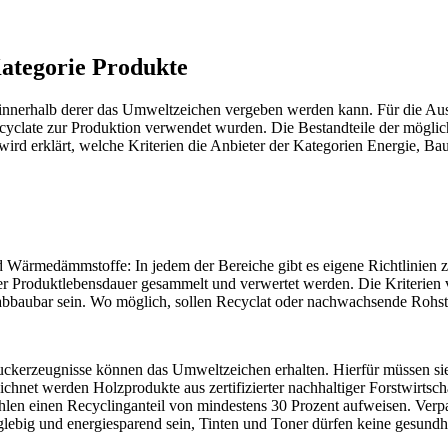
Kategorie Produkte
, innerhalb derer das Umweltzeichen vergeben werden kann. Für die Au
clate zur Produktion verwendet wurden. Die Bestandteile der möglichs
wird erklärt, welche Kriterien die Anbieter der Kategorien Energie, 
 Wärmedämmstoffe: In jedem der Bereiche gibt es eigene Richtlinien 
r Produktlebensdauer gesammelt und verwertet werden. Die Kriterien v
 abbaubar sein. Wo möglich, sollen Recyclat oder nachwachsende Rohst
ckerzeugnisse können das Umweltzeichen erhalten. Hierfür müssen sie 
chnet werden Holzprodukte aus zertifizierter nachhaltiger Forstwirtsc
hlen einen Recyclinganteil von mindestens 30 Prozent aufweisen. Verp
glebig und energiesparend sein, Tinten und Toner dürfen keine gesundh