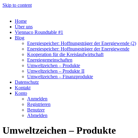
Skip to content
Home
Über uns
Viennaco Roundtable #1
Blog
Energiespeicher: Hoffnungsträger der Energiewende (2)
Energiespeicher: Hoffnungsträger der Energiewende
Kooperation für die Kreislaufwirtschaft
Energiegemeinschaften
Umweltzeichen – Produkte
Umweltzeichen – Produkte II
Umweltzeichen – Finanzprodukte
Datenschutz
Kontakt
Konto
Anmelden
Registrieren
Benutzer
Abmelden
Umweltzeichen – Produkte