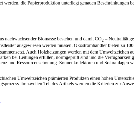
et werden, die Papierproduktion unterliegt genauen Beschränkungen b
e aus nachwachsender Biomasse bestehen und damit CO
– Neutralität g
2
tleister ausgewiesen werden müssen. Ökostromhändler bieten zu 100 P
zusammensetzt. Auch Holzheizungen werden mit dem Umweltzeichen au
en bei Leitungen erfüllen, normgeprüft sind und die Verfügbarkeit glei
ienz und Ressourcenschonung. Sonnenkollektoren und Solaranlagen wer
rreichischen Umweltzeichen prämierten Produkten einen hohen Untersch
gsprozess. Im zweiten Teil des Artikels werden die Kriterien zur Ausze
/