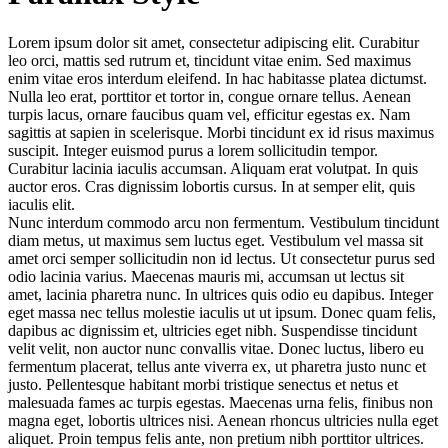
Lorem ipsum dolor sit amet, consectetur adipiscing elit. Curabitur
leo orci, mattis sed rutrum et, tincidunt vitae enim. Sed maximus
enim vitae eros interdum eleifend. In hac habitasse platea dictumst.
Nulla leo erat, porttitor et tortor in, congue ornare tellus. Aenean
turpis lacus, ornare faucibus quam vel, efficitur egestas ex. Nam
sagittis at sapien in scelerisque. Morbi tincidunt ex id risus maximus
suscipit. Integer euismod purus a lorem sollicitudin tempor.
Curabitur lacinia iaculis accumsan. Aliquam erat volutpat. In quis
auctor eros. Cras dignissim lobortis cursus. In at semper elit, quis
iaculis elit.
Nunc interdum commodo arcu non fermentum. Vestibulum tincidunt
diam metus, ut maximus sem luctus eget. Vestibulum vel massa sit
amet orci semper sollicitudin non id lectus. Ut consectetur purus sed
odio lacinia varius. Maecenas mauris mi, accumsan ut lectus sit
amet, lacinia pharetra nunc. In ultrices quis odio eu dapibus. Integer
eget massa nec tellus molestie iaculis ut ut ipsum. Donec quam felis,
dapibus ac dignissim et, ultricies eget nibh. Suspendisse tincidunt
velit velit, non auctor nunc convallis vitae. Donec luctus, libero eu
fermentum placerat, tellus ante viverra ex, ut pharetra justo nunc et
justo. Pellentesque habitant morbi tristique senectus et netus et
malesuada fames ac turpis egestas. Maecenas urna felis, finibus non
magna eget, lobortis ultrices nisi. Aenean rhoncus ultricies nulla eget
aliquet. Proin tempus felis ante, non pretium nibh porttitor ultrices.