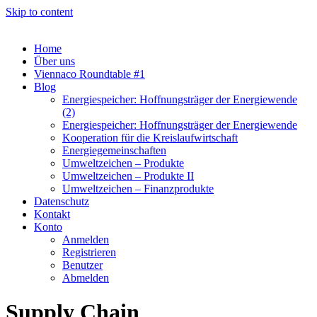
Skip to content
Home
Über uns
Viennaco Roundtable #1
Blog
Energiespeicher: Hoffnungsträger der Energiewende
(2)
Energiespeicher: Hoffnungsträger der Energiewende
Kooperation für die Kreislaufwirtschaft
Energiegemeinschaften
Umweltzeichen – Produkte
Umweltzeichen – Produkte II
Umweltzeichen – Finanzprodukte
Datenschutz
Kontakt
Konto
Anmelden
Registrieren
Benutzer
Abmelden
Supply Chain